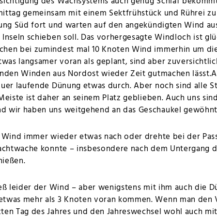
ksichtigung des Wachsystems auch genug Schlaf bekommt
mittag gemeinsam mit einem Sektfrühstück und Rührei zu
tung Süd fort und warten auf den angekündigten Wind au
 Inseln schieben soll. Das vorhergesagte Windloch ist gl
chen bei zumindest mal 10 Knoten Wind immerhin um die
as langsamer voran als geplant, sind aber zuversichtlic
enden Winden aus Nordost wieder Zeit gutmachen lässt.Al
quer laufende Dünung etwas durch. Aber noch sind alle St
Meiste ist daher an seinem Platz geblieben. Auch uns sind
d wir haben uns weitgehend an das Geschaukel gewöhnt
r Wind immer wieder etwas nach oder drehte bei der Pas
 Nachtwache konnte – insbesondere nach dem Untergang 
nießen.
ieß leider der Wind – aber wenigstens mit ihm auch die 
 etwas mehr als 3 Knoten voran kommen. Wenn man den 
zten Tag des Jahres und den Jahreswechsel wohl auch mi