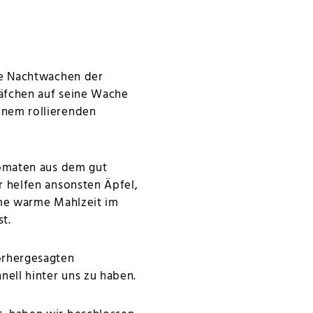
ie Nachtwachen der
läfchen auf seine Wache
inem rollierenden
Tomaten aus dem gut
 helfen ansonsten Äpfel,
ame warme Mahlzeit im
t.
orhergesagten
ell hinter uns zu haben.