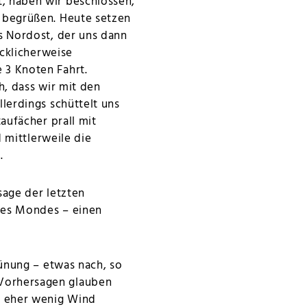
, haben wir beschlossen,
 begrüßen. Heute setzen
s Nordost, der uns dann
ücklicherweise
 3 Knoten Fahrt.
h, dass wir mit den
lerdings schüttelt uns
aufächer prall mit
 mittlerweile die
.
sage der letzten
des Mondes – einen
Dünung – etwas nach, so
Vorhersagen glauben
t eher wenig Wind