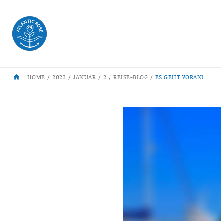
Skip
to
content
HOME
/
2023
/
JANUAR
/
2
/
REISE-BLOG
/
ES GEHT VORAN!