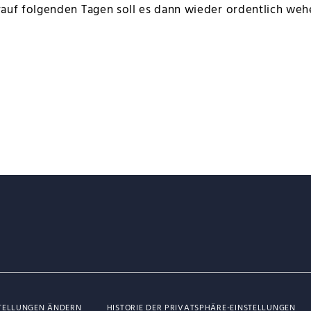
auf folgenden Tagen soll es dann wieder ordentlich weh
vigation
STELLUNGEN ÄNDERN
HISTORIE DER PRIVATSPHÄRE-EINSTELLUNGEN