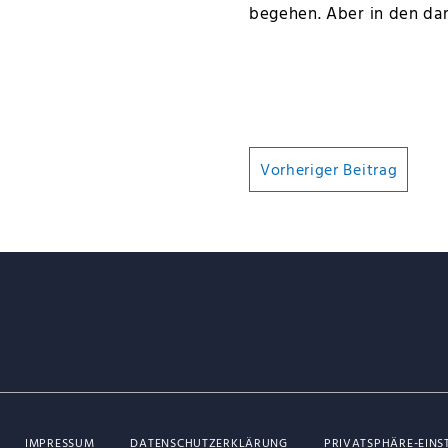
begehen. Aber in den dar
Beitragsna
Vorheriger Beitrag
IMPRESSUM
DATENSCHUTZERKLÄRUNG
PRIVATSPHÄRE-EIN